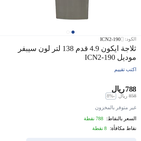
ICN2-190
الكود:
ثلاجة ايكون 4.9 قدم 138 لتر لون سيبفر
موديل ICN2-190
اكتب تقييم
‍788‍
ريال
‎
‍858‍
ريال
-8%
‎
غير متوفر بالمخزون
السعر بالنقاط:
788 نقطة
نقاط مكافأة:
8 نقطة