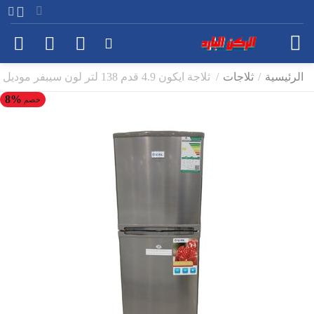
الرئيسية
/
ثلاجات
/
ثلاجة ايكون 4.9 قدم 138 لتر لون سيبفر موديل ICN2-190
8%
خصم