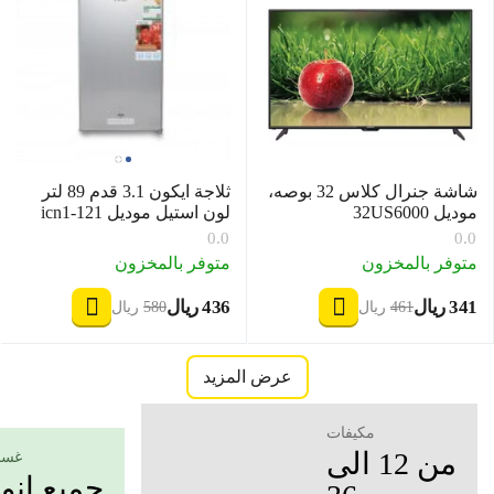
شاشة جنرال كلاس 32 بوصه،
ثلاجة ايكون 3.1 قدم 89 لتر
موديل 32US6000
لون استيل موديل icn1-121
0.0
0.0
متوفر بالمخزون
متوفر بالمخزون
‍341‍
ريال
‍436‍
ريال
‎
‎
‍461‍
ريال
‍580‍
ريال
‎
‎
عرض المزيد
مكيفات
من 12 الى
غسا
جميع انو