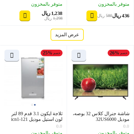
متوفر بالمخزون
متوفر بالمخزون
1,238
ريال
‎
‍436‍
ريال
‎
‍580‍
ريال
‎
‎
1,298
ريال
عرض المزيد
25%
26%
خصم
خصم
شاشة جنرال كلاس 32 بوصه،
ثلاجة ايكون 3.1 قدم 89 لتر
موديل 32US6000
لون استيل موديل icn1-121
0.0
0.0
متوفر بالمخزون
متوفر بالمخزون