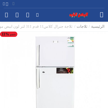
الرئيسية
/
ثلاجات
/
ثلاجة جنرال كلاس11 قدم 311 لتر لون ابيض موديل GEN-CL2-450
11%
خصم