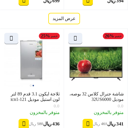
‍394‍
ريال
‍699‍
ريال
‎
‎
عرض المزيد
25%
26%
خصم
خصم
شاشة جنرال كلاس 32 بوصه،
ثلاجة ايكون 3.1 قدم 89 لتر
موديل 32US6000
لون استيل موديل icn1-121
0.0
0.0
متوفر بالمخزون
متوفر بالمخزون
‍341‍
ريال
‍436‍
ريال
‎
‎
‍461‍
ريال
‍580‍
ريال
‎
‎