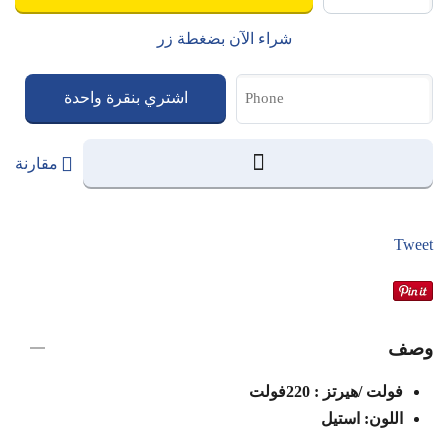
شراء الآن بضغطة زر
اشتري بنقرة واحدة
مقارنة
Tweet
وصف
فولت /هيرتز : 220فولت
اللون: استيل