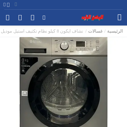
الرئيسية
/
غسالات
/
نشاف ايكون 8 كيلو نظام تكثيف استيل موديل ICNDR8