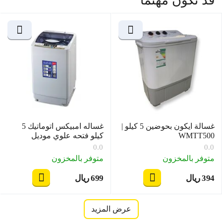
قد تكون مهتما
غسالة ايكون بحوضين 5 كيلو |
غساله امبيكس اتوماتيك 5
WMTT500
كيلو فتحه علوي موديل
WM0500TPW
0.0
0.0
متوفر بالمخزون
متوفر بالمخزون
‍394‍
ريال
‍699‍
ريال
‎
‎
عرض المزيد