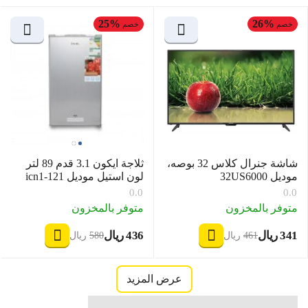
25%
26%
خصم
خصم
شاشة جنرال كلاس 32 بوصه،
ثلاجة ايكون 3.1 قدم 89 لتر
موديل 32US6000
لون استيل موديل icn1-121
0.0
0.0
متوفر بالمخزون
متوفر بالمخزون
‍341‍
ريال
‍436‍
ريال
‎
‎
‍461‍
ريال
‍580‍
ريال
‎
‎
عرض المزيد