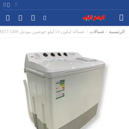
الرئيسية
/
غسالات
/
غسالة ايكون 14كيلو حوضين موديل WMTT1400