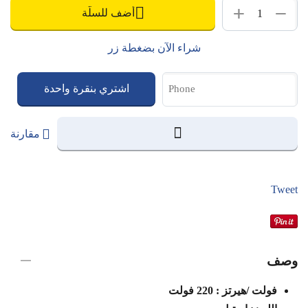
+
−
أضف للسلّة
شراء الآن بضغطة زر
اشتري بنقرة واحدة
مقارنة
Tweet
وصف
فولت /هيرتز : 220 فولت