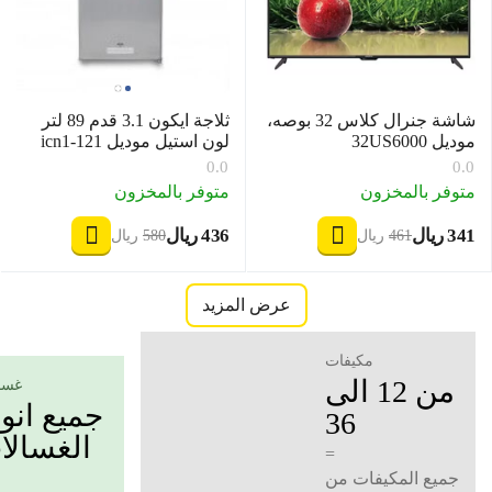
شاشة جنرال كلاس 32 بوصه،
ثلاجة ايكون 3.1 قدم 89 لتر
موديل 32US6000
لون استيل موديل icn1-121
0.0
0.0
متوفر بالمخزون
متوفر بالمخزون
‍341‍
ريال
‍436‍
ريال
‎
‎
‍461‍
ريال
‍580‍
ريال
‎
‎
عرض المزيد
مكيفات
من 12 الى
غسا
جميع انو
36
الغسالا
=
جميع المكيفات من