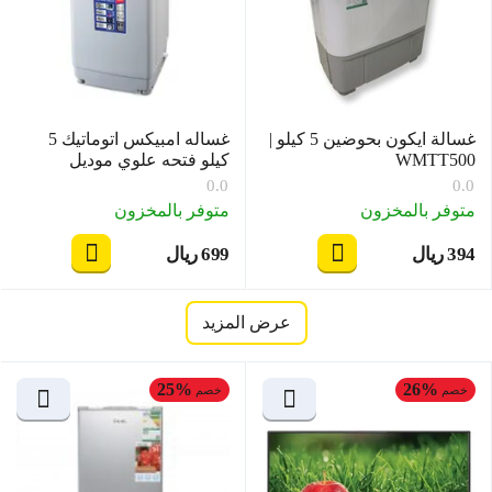
غسالة ايكون بحوضين 5 كيلو |
غساله امبيكس اتوماتيك 5
WMTT500
كيلو فتحه علوي موديل
WM0500TPW
0.0
0.0
متوفر بالمخزون
متوفر بالمخزون
‍394‍
ريال
‍699‍
ريال
‎
‎
عرض المزيد
25%
26%
خصم
خصم