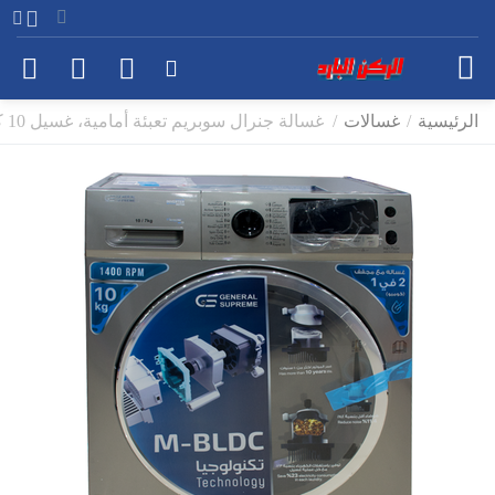
الرئيسية
/
غسالات
/
غسالة جنرال سوبريم تعبئة أمامية، غسيل 10 كيلو ، لون استيل، موديل GS10200