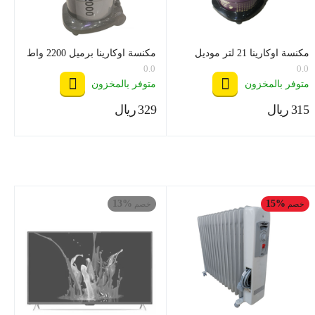
مكنسة اوكارينا 21 لتر موديل
مكنسة اوكارينا برميل 2200 واط
V21 MB
25 لتر OCR -2000
0.0
0.0
متوفر بالمخزون
متوفر بالمخزون
‍315‍
ريال
‍329‍
ريال
‎
‎
13%
15%
خصم
خصم