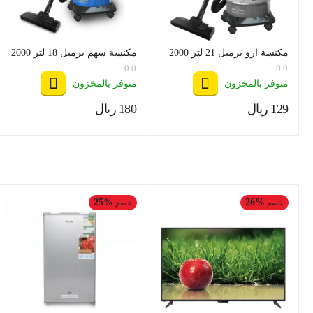
مكنسة أرو برميل 21 لتر 2000
مكنسة سهم برميل 18 لتر 2000
وات موديل RO-21VSY
وات موديل SHM-18VSY
0.0
0.0
متوفر بالمخزون
متوفر بالمخزون
‍129‍
ريال
‍180‍
ريال
‎
‎
25%
26%
خصم
خصم