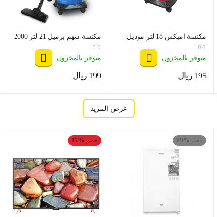
مكنسة امبكس 18 لتر موديل
مكنسة سهم برميل 21 لتر 2000
VC4701
وات موديل SHM-21VSY
0.0
0.0
متوفر بالمخزون
متوفر بالمخزون
‍195‍
ريال
‍199‍
ريال
‎
‎
عرض المزيد
17%
19%
خصم
خصم