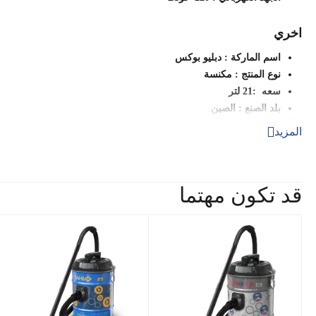
اخري
اسم الماركة : دبليو بوكس
نوع المنتج : مكنسة
سعه :21 لتر
بلد الصنع : الصين
المزيد
معلومات المنتج
رقم الموديل : KVC21
الرقم التعريفي : KVC21
قد تكون مهتما
الضمان : سنتتين