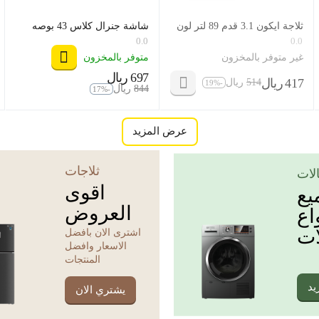
ثلاجة ايكون 3.1 قدم 89 لتر لون
شاشة جنرال كلاس 43 بوصه
ابيض موديل icn1-121
اسمارت ، موديل 43US8000
0.0
0.0
غير متوفر بالمخزون
متوفر بالمخزون
‍697‍
ريال
‎
‍417‍
ريال
‍514‍
ريال
‎
-19%
‎
‍844‍
ريال
‎
-17%
عرض المزيد
ثلاجات
لات
اقوى
يع
العروض
اع
ات
اشترى الان بافضل
الاسعار وافضل
المنتجات
يد
يشتري الان