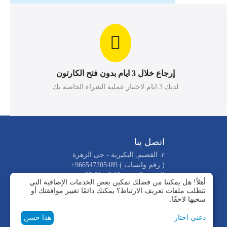
إرجاع خلال 3 ايام بدون فتح الكارتون
لديك 3 ايام لاختبار عملية الشراء الخاصة بك
اتصل بنا
г. القصيم, البكيرية - حى الزهرة
( رقم واتساب )
+966547205489
السبت-الجمعه 9.00 - 22.00
أهلاً! هل يمكننا من فضلك تمكين بعض الخدمات الإضافية التي
info@alroknalbared.com
تتطلب ملفات تعريف الارتباط؟ يمكنك دائمًا تغيير موافقتك أو
_عنوان الفروع
سحبها لاحقًا.
دعني اختار
هذا حسن