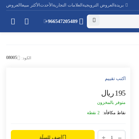
بريدة
العروض الترويجية
العلامات التجارية
الأحدث
الأكثر مبيعا
العروض
+966547205489
08005
الكود:
اكتب تقييم
‍195‍
ريال
‎
متوفر بالمخزون
نقاط مكافأة:
2 نقطة
+
−
أضف للسلّة