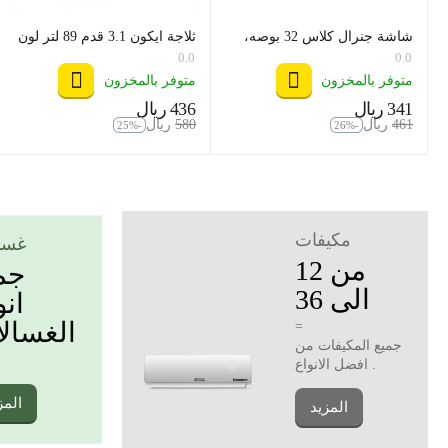
شاشة جنرال كلاس 32 بوصه،
ثلاجة ايكون 3.1 قدم 89 لتر لون
موديل 32US6000
استيل موديل icn1-121
0.0
0.0
متوفر بالمخزون
متوفر بالمخزون
‍341‍
ريال
‍436‍
ريال
‎
‎
‍461‍
ريال
‍580‍
ريال
‎
‎
-25%
-26%
مكيفات
غسا
من 12
جم
الى 36
انو
الغسال
=
جميع المكيفات من
افضل الانواع .
المز
المزيد