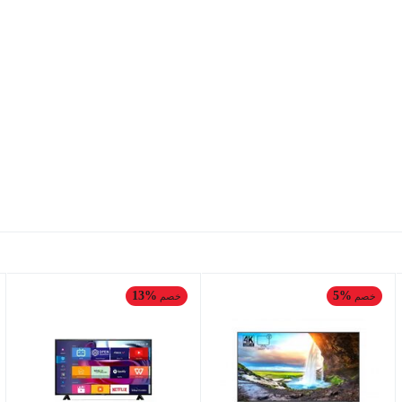
13%
5%
خصم
خصم