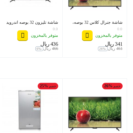
شاشة جنرال كلاس 32 بوصه،
شاشة تليزون 32 بوصه اندرويد
موديل 32US6000
موديل TZ32SF1
0.0
0.0
متوفر بالمخزون
متوفر بالمخزون
‍341‍
ريال
‍436‍
ريال
‎
‎
‍461‍
ريال
‍466‍
ريال
‎
‎
-6%
-26%
25%
26%
خصم
خصم