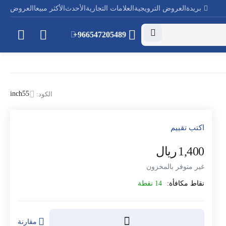
بريدة
العروض الترويجية
العلامات التجارية
الأحدث
الأكثر مبيعا
العروض
+966547205489
inch55
الكود:
اكتب تقييم
1,400
ريال
‎
غير متوفر بالمخزون
نقاط مكافأة:
14 نقطة
مقارنة