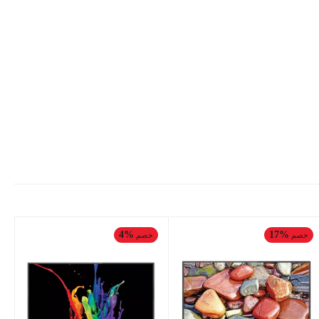
4%
17%
خصم
خصم