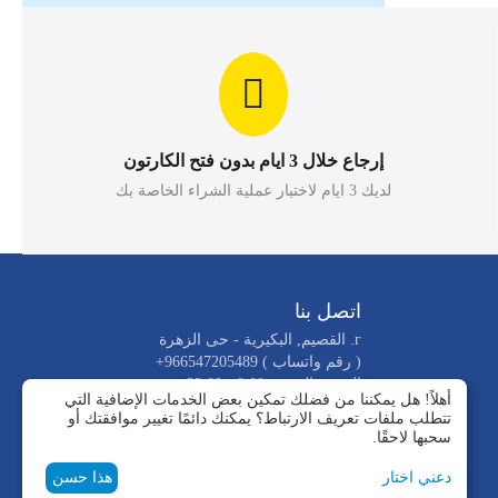
إرجاع خلال 3 ايام بدون فتح الكارتون
لديك 3 ايام لاختبار عملية الشراء الخاصة بك
اتصل بنا
г. القصيم, البكيرية - حى الزهرة
( رقم واتساب )
+966547205489
السبت-الجمعه 9.00 - 22.00
أهلاً! هل يمكننا من فضلك تمكين بعض الخدمات الإضافية التي
info@alroknalbared.com
تتطلب ملفات تعريف الارتباط؟ يمكنك دائمًا تغيير موافقتك أو
_عنوان الفروع
سحبها لاحقًا.
دعني اختار
هذا حسن