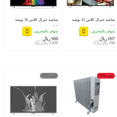
شاشة جنرال كلاس 43 بوصه
شاشة جنرال كلاس 50 بوصه
اسمارت ، موديل 43US8000
اسمارت ، ويب
0.0
0.0
متوفر بالمخزون
متوفر بالمخزون
‍697‍
ريال
‍988‍
ريال
‎
‎
‍844‍
ريال
1,030
ريال
‎
‎
-4%
-17%
13%
15%
خصم
خصم