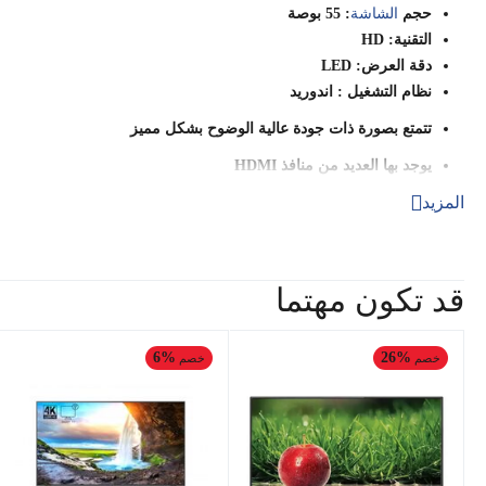
حجم
الشاشة
: 55 بوصة
التقنية: HD
دقة العرض: LED
نظام التشغيل : اندوريد
تتمتع بصورة ذات جودة عالية الوضوح بشكل مميز
يوجد بها العديد من منافذ HDMI
يوجد بها العديد من منافذ ال USB
المزيد
حجمها متميز يناسب المنازل
يوجد بها منافذ صوت قوية جدا ومميزة
تتمتع بتصميم انيق ومميز ونحيف يناسب كل ديكورات المنزل
قد تكون مهتما
يوجد بيها واى فاى
ضمان عامان
6%
26%
خصم
خصم