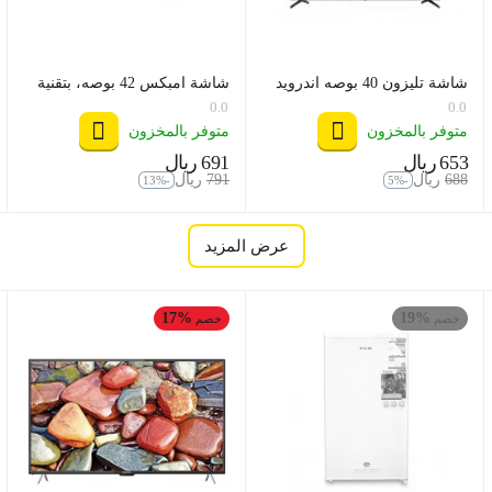
شاشة تليزون 40 بوصه اندرويد
شاشة امبكس 42 بوصه، بتقنية
14 موديل TZ40SF1
4k ,نظام اندرويد
0.0
0.0
متوفر بالمخزون
متوفر بالمخزون
‍653‍
ريال
‍691‍
ريال
‎
‎
‍688‍
ريال
‍791‍
ريال
‎
‎
-13%
-5%
عرض المزيد
17%
19%
خصم
خصم