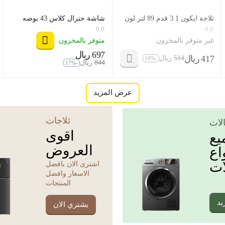
ثلاجة ايكون 3.1 قدم 89 لتر لون
شاشة جنرال كلاس 43 بوصه
ابيض موديل icn1-121
اسمارت ، موديل 43US8000
0.0
0.0
غير متوفر بالمخزون
متوفر بالمخزون
‍697‍
ريال
‎
‍417‍
ريال
‍514‍
ريال
‎
-19%
‎
‍844‍
ريال
‎
-17%
عرض المزيد
ثلاجات
لات
اقوى
يع
العروض
اع
ات
اشترى الان بافضل
الاسعار وافضل
المنتجات
يد
يشتري الان