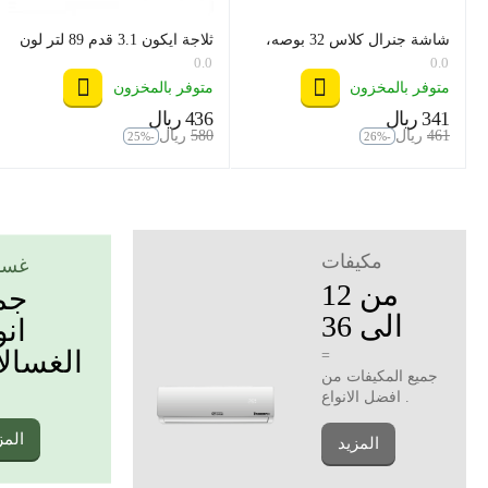
شاشة جنرال كلاس 32 بوصه،
ثلاجة ايكون 3.1 قدم 89 لتر لون
موديل 32US6000
استيل موديل icn1-121
0.0
0.0
متوفر بالمخزون
متوفر بالمخزون
‍341‍
ريال
‍436‍
ريال
‎
‎
‍461‍
ريال
‍580‍
ريال
‎
‎
-25%
-26%
مكيفات
غسا
من 12
جم
الى 36
انو
الغسال
=
جميع المكيفات من
افضل الانواع .
المز
المزيد