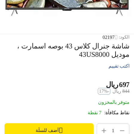
02197
الكود:
شاشة جنرال كلاس 43 بوصه اسمارت ،
موديل 43US8000
اكتب تقييم
‍697‍
ريال
‎
‍844‍
ريال
-17%
‎
متوفر بالمخزون
نقاط مكافأة:
7 نقطة
+
−
أضف للسلّة