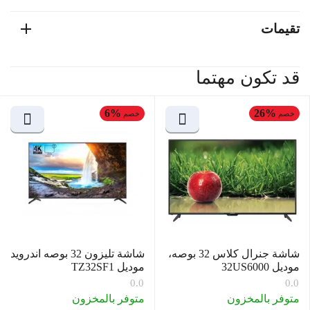
تقيمات
قد تكون مهتما
6%
26%
خصم
خصم
شاشة جنرال كلاس 32 بوصه،
شاشة تليزون 32 بوصه اندرويد
موديل 32US6000
موديل TZ32SF1
0.0
0.0
متوفر بالمخزون
متوفر بالمخزون