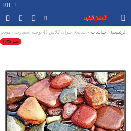
الرئيسية
/
شاشات
/
شاشة جنرال كلاس 43 بوصه اسمارت ، موديل 43US8000
17%
خصم