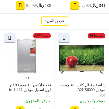
‍341‍
ريال
‍436‍
ريال
‎
‎
‍461‍
ريال
‍466‍
ريال
‎
‎
عرض المزيد
25%
26%
خصم
خصم
شاشة جنرال كلاس 32 بوصه،
ثلاجة ايكون 3.1 قدم 89 لتر
موديل 32US6000
لون استيل موديل icn1-121
0.0
0.0
متوفر بالمخزون
متوفر بالمخزون