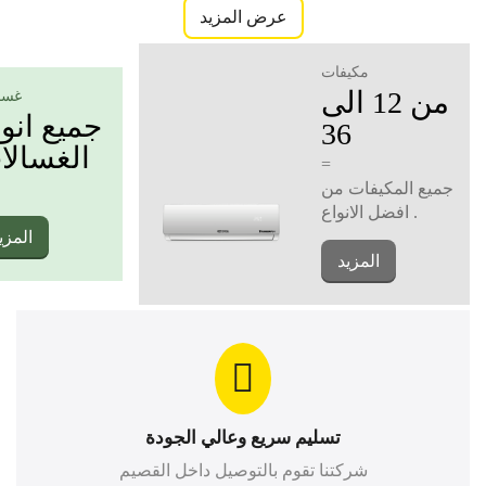
عرض المزيد
مكيفات
من 12 الى
غسا
جميع انو
36
الغسالا
=
جميع المكيفات من
افضل الانواع .
المزي
المزيد
تسليم سريع وعالي الجودة
شركتنا تقوم بالتوصيل داخل القصيم