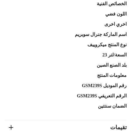
الخصائص الفنية
اللون فضي
اخري اخرى
اسم الماركة جنرال سوبريم
نوع المنتج ميكروييف
السعة/لتر 23
بلد الصنع الصين
معلومات المنتج
رقم الموديل GSM239S
الرقم التعريفي GSM239S
الضمان
سنتتين
تقيمات