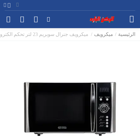
الرئيسية
/
ميكرويف
/
ميكرويف جنرال سوبريم 23 لتر تحكم الكتروني فضي موديل GSM239S