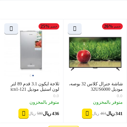
25%
26%
خصم
خصم
شاشة جنرال كلاس 32 بوصه،
ثلاجة ايكون 3.1 قدم 89 لتر
موديل 32US6000
لون استيل موديل icn1-121
0.0
0.0
متوفر بالمخزون
متوفر بالمخزون
‍341‍
ريال
‍436‍
ريال
‎
‎
‍461‍
ريال
‍580‍
ريال
‎
‎