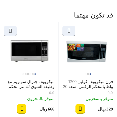
قد تكون مهتما
فرن ميكرويف كولين 1200
ميكرويف جنرال سوبريم مع
واط بالتحكم الرقمي، سعة 20
وظيفة الشوي 42 لتر، تحكم
لتر، لون ابيض
الكتروني، شاشة عرض,
0.0
0.0
GSM429S
متوفر بالمخزون
متوفر بالمخزون
‍329‍
ريال
‍666‍
ريال
‎
‎