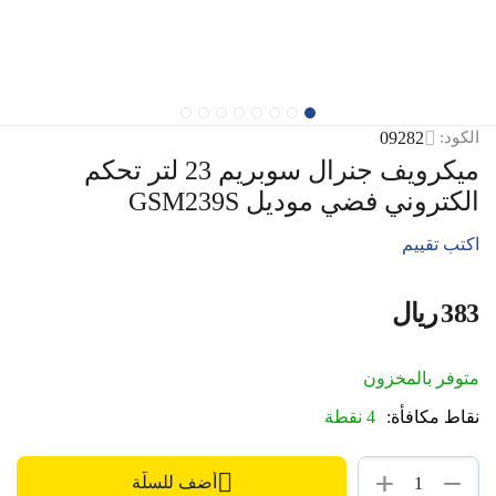
09282
الكود:
ميكرويف جنرال سوبريم 23 لتر تحكم
الكتروني فضي موديل GSM239S
اكتب تقييم
‍383‍
ريال
‎
متوفر بالمخزون
نقاط مكافأة:
4 نقطة
+
−
أضف للسلّة