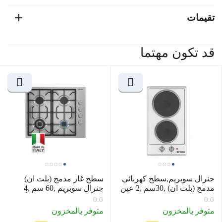
تقيمات
قد تكون مهتما
جنرال سوبريم,سطح كهربائي
سطح غاز مدمج (بلت ان)
مدمج (بلت ان) ,30سم ,2 عين
جنرال سوبريم ,60 سم ,4
حجر , ستانلس ستيل, تركي
شعلات غاز , حديد زهر , أمان
0.0
0.0
كامل, ايطالي , موديل
متوفر بالمخزون
متوفر بالمخزون
GSH604IGCL