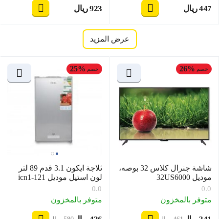
‍447‍
ريال
‍923‍
ريال
‎
‎
عرض المزيد
25%
26%
خصم
خصم
شاشة جنرال كلاس 32 بوصه،
ثلاجة ايكون 3.1 قدم 89 لتر
موديل 32US6000
لون استيل موديل icn1-121
0.0
0.0
متوفر بالمخزون
متوفر بالمخزون