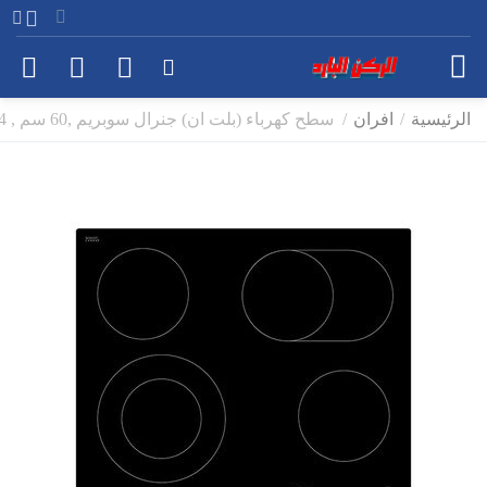
الرئيسية
/
افران
/
سطح كهرباء (بلت ان) جنرال سوبريم ,60 سم , 4 عيون , تحكم باللمس , سيراميك , موديل GSM60HE