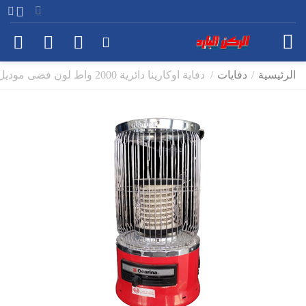
الرئيسية
/
دفايات
/
دفاية اوكارينا دائرية 2000 واط لون فضى موديل OCRHTRU200C2