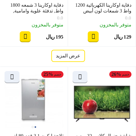
دفاية اوكارينا الكهربائية 1200
دفاية اوكارينا 3 شمعه 1800
واط 3 شمعات لون أبيض
واط, تدفئة علوية وامامية,
موديل OCRHTPTQZ31W
اسود OCRHTSQQZ381
0.0
0.0
متوفر بالمخزون
متوفر بالمخزون
‍129‍
ريال
‍195‍
ريال
‎
‎
عرض المزيد
25%
26%
خصم
خصم
شاشة جنرال كلاس 32 بوصه،
ثلاجة ايكون 3.1 قدم 89 لتر