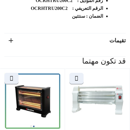
رقم الموديل : OCRHTRU200C2
الرقم التعريفي : OCRHTRU200C2
الضمان : سنتتين
تقيمات
قد تكون مهتما