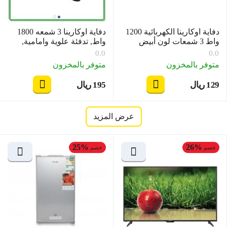
دفاية اوكارينا الكهربائية 1200
دفاية اوكارينا 3 شمعه 1800
واط 3 شمعات لون أبيض
واط, تدفئة علوية وامامية,
موديل OCRHTPTQZ31W
اسود OCRHTSQQZ381
0.0
0.0
متوفر بالمخزون
متوفر بالمخزون
‍129‍
ريال
‍195‍
ريال
‎
‎
عرض المزيد
25%
26%
خصم
خصم