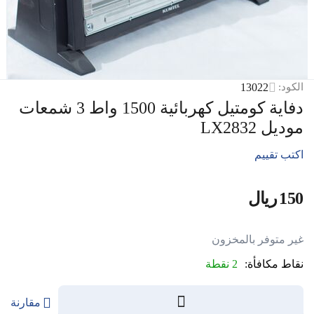
13022
الكود:
دفاية كومتيل كهربائية 1500 واط 3 شمعات
موديل LX2832
اكتب تقييم
‍150‍
ريال
‎
غير متوفر بالمخزون
نقاط مكافأة:
2 نقطة
مقارنة