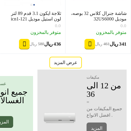
شاشة جنرال كلاس 32 بوصه،
ثلاجة ايكون 3.1 قدم 89 لتر
موديل 32US6000
لون استيل موديل icn1-121
0.0
0.0
متوفر بالمخزون
متوفر بالمخزون
‍341‍
ريال
‍436‍
ريال
‎
‎
‍461‍
ريال
‍580‍
ريال
‎
‎
عرض المزيد
مكيفات
من 12 الى
غسا
جميع انو
36
الغسالا
=
جميع المكيفات من
افضل الانواع .
المزي
المزيد