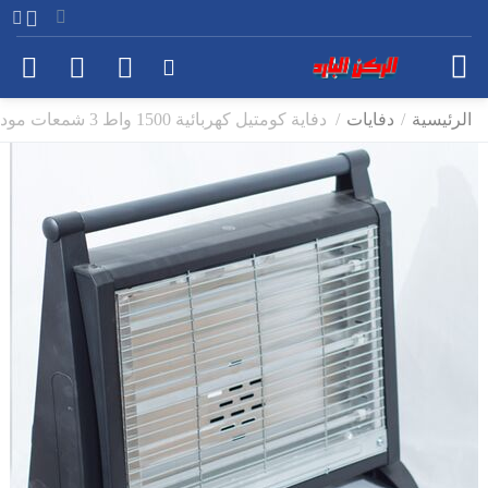
الرئيسية
/
دفايات
/
دفاية كومتيل كهربائية 1500 واط 3 شمعات موديل LX2832