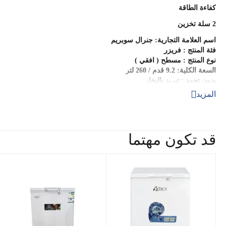
كفاءة الطاقة
2 سلة تخزين
اسم العلامة التجارية: جنرال سوبريم
فئة المنتج : فريزر
نوع المنتج : مسطح ( افقي )
السعة الكلية: 9.2 قدم / 260 لتر
بدون تجمد : تبريد بالبخار
فئة كفاءة الطاقة : د
المزيد
استهلاك الطاقة السنوي : 266 كيلو وات/ساعة
صنع في (المنشأ) : الصين
معلومات المنتج
موديل المنتج : GS- HF512H
قد تكون مهتما
ضمان المصنع على الكمبروسر : 10 سنوات + سنتين شامل