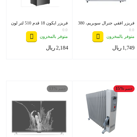
فريزر افقي جنرال سوبريم، 380
فريزر ايكون 18 قدم 510 لتر لون
لتر13.4 قدم , ابيض , اضاءة
استيل موديل LCN1 - 700
0.0
0.0
داخلية , 60/50 هرتز -
متوفر بالمخزون
متوفر بالمخزون
GSHF632H
1,749
ريال
2,184
ريال
‎
‎
13%
15%
خصم
خصم