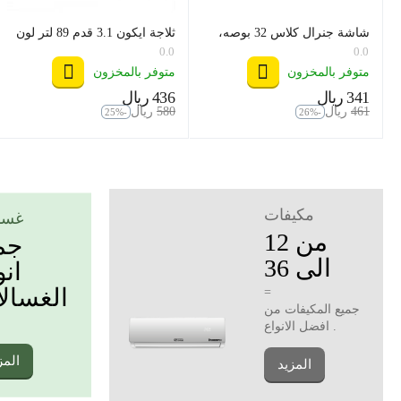
شاشة جنرال كلاس 32 بوصه،
ثلاجة ايكون 3.1 قدم 89 لتر لون
موديل 32US6000
استيل موديل icn1-121
0.0
0.0
متوفر بالمخزون
متوفر بالمخزون
‍341‍
ريال
‍436‍
ريال
‎
‎
‍461‍
ريال
‍580‍
ريال
‎
‎
-25%
-26%
مكيفات
غسا
من 12
جم
الى 36
انو
الغسال
=
جميع المكيفات من
افضل الانواع .
المز
المزيد