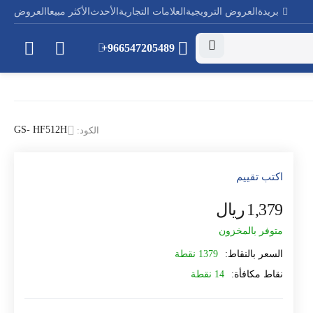
بريدة
العروض الترويجية
العلامات التجارية
الأحدث
الأكثر مبيعا
العروض
+966547205489
GS- HF512H
الكود:
اكتب تقييم
1,379
ريال
‎
متوفر بالمخزون
السعر بالنقاط:
1379 نقطة
نقاط مكافأة:
14 نقطة