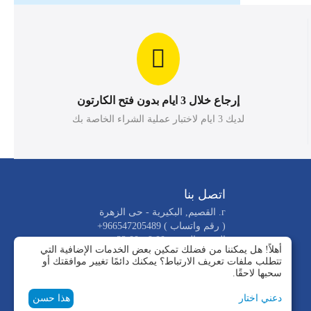
إرجاع خلال 3 ايام بدون فتح الكارتون
لديك 3 ايام لاختبار عملية الشراء الخاصة بك
اتصل بنا
г. القصيم, البكيرية - حى الزهرة
( رقم واتساب )
+966547205489
السبت-الجمعه 9.00 - 22.00
أهلاً! هل يمكننا من فضلك تمكين بعض الخدمات الإضافية التي
info@alroknalbared.com
تتطلب ملفات تعريف الارتباط؟ يمكنك دائمًا تغيير موافقتك أو
_عنوان الفروع
سحبها لاحقًا.
دعني اختار
هذا حسن