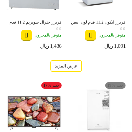
فريزر ايكون 11.2 قدم لون ابيض
فريزر جنرال سوبريم 11.2 قدم
موديل ICN1-316
لون ابيض موديل GS- HF562H
0.0
0.0
متوفر بالمخزون
متوفر بالمخزون
1,091
ريال
1,436
ريال
‎
‎
عرض المزيد
17%
19%
خصم
خصم