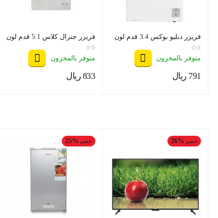
فريزر دبليو بوكس 3.4 قدم لون
فريزر جنرال كلاس 5.1 قدم لون
ابيض موديل WB120F
ابيض موديل GEN-CL1-145
0.0
0.0
متوفر بالمخزون
متوفر بالمخزون
‍791‍
ريال
‍833‍
ريال
‎
‎
25%
26%
خصم
خصم