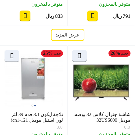
متوفر بالمخزون
متوفر بالمخزون
‍791‍
ريال
‍833‍
ريال
‎
‎
عرض المزيد
25%
26%
خصم
خصم
شاشة جنرال كلاس 32 بوصه،
ثلاجة ايكون 3.1 قدم 89 لتر
موديل 32US6000
لون استيل موديل icn1-121
0.0
0.0
متوفر بالمخزون
متوفر بالمخزون