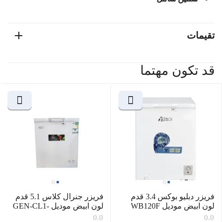
تقيمات
قد تكون مهتما
فريزر دبليو بوكس 3.4 قدم
فريزر جنرال كلاس 5.1 قدم
لون ابيض موديل WB120F
لون ابيض موديل GEN-CL1-
145
0.0
0.0