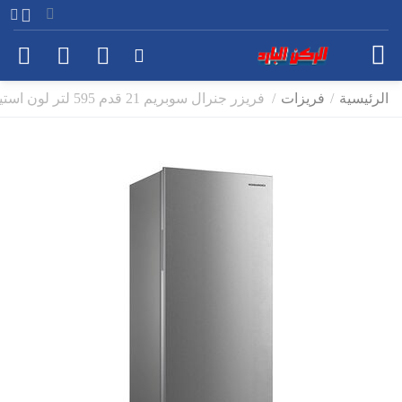
الرئيسية
/
فريزات
/
فريزر جنرال سوبريم 21 قدم 595 لتر لون استيل موديل GS TF21SS