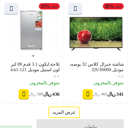
25%
26%
خصم
خصم
شاشة جنرال كلاس 32 بوصه،
ثلاجة ايكون 3.1 قدم 89 لتر
موديل 32US6000
لون استيل موديل icn1-121
0.0
0.0
متوفر بالمخزون
متوفر بالمخزون
‍341‍
ريال
‍436‍
ريال
‎
‎
‍461‍
ريال
‍580‍
ريال
‎
‎
عرض المزيد
مكيفات