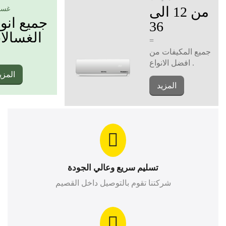
من 12 الى
غسا
جميع انو
36
الغسالا
=
جميع المكيفات من
افضل الانواع .
المزي
المزيد
تسليم سريع وعالي الجودة
شركتنا تقوم بالتوصيل داخل القصيم