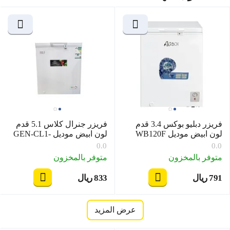
فريزر دبليو بوكس 3.4 قدم
فريزر جنرال كلاس 5.1 قدم
لون ابيض موديل WB120F
لون ابيض موديل GEN-CL1-
145
0.0
0.0
متوفر بالمخزون
متوفر بالمخزون
‍791‍
ريال
‍833‍
ريال
‎
‎
عرض المزيد