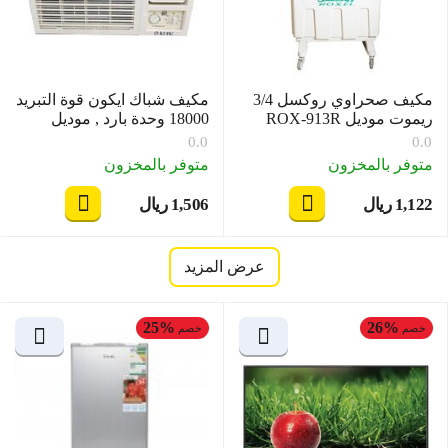
مكيف صحراوي روكسل 3/4
مكيف شباك ايكون قوة التبريد
ريموت موديل ROX-913R
18000 وحدة بارد , موديل
ICO-18K/CW
0.0
0.0
متوفر بالمخزون
متوفر بالمخزون
1,122
ريال
1,506
ريال
‎
‎
عرض المزيد
25%
26%
خصم
خصم