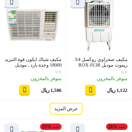
مكيف صحراوي روكسل 3/4
مكيف شباك ايكون قوة التبريد
ريموت موديل ROX-913R
18000 وحدة بارد , موديل
ICO-18K/CW
0.0
0.0
متوفر بالمخزون
متوفر بالمخزون
1,122
ريال
1,506
ريال
‎
‎
عرض المزيد
25%
26%
خصم
خصم