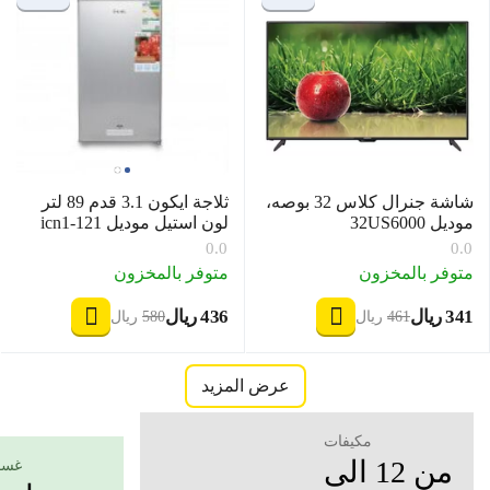
شاشة جنرال كلاس 32 بوصه،
ثلاجة ايكون 3.1 قدم 89 لتر
موديل 32US6000
لون استيل موديل icn1-121
0.0
0.0
متوفر بالمخزون
متوفر بالمخزون
‍341‍
ريال
‍436‍
ريال
‎
‎
‍461‍
ريال
‍580‍
ريال
‎
‎
عرض المزيد
مكيفات
من 12 الى
غسا