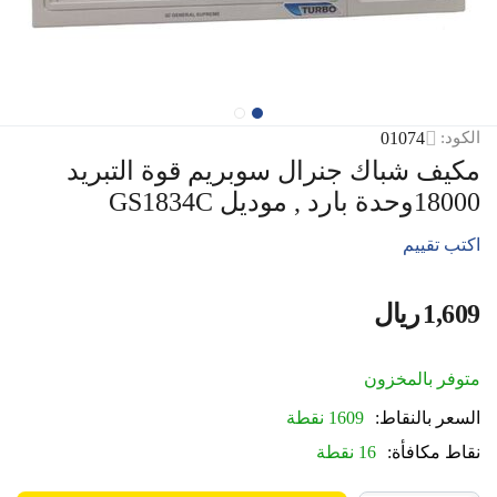
01074
الكود:
مكيف شباك جنرال سوبريم قوة التبريد
18000وحدة بارد , موديل GS1834C
اكتب تقييم
1,609
ريال
‎
متوفر بالمخزون
السعر بالنقاط:
1609 نقطة
نقاط مكافأة:
16 نقطة