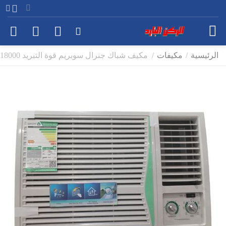
الرئيسية
/
مكيفات
/
مكيف شباك جنرال سوبريم قوة التبريد 18000وحدة بارد , موديل GS1834C