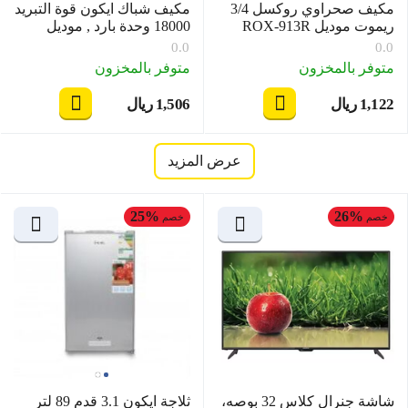
مكيف صحراوي روكسل 3/4
مكيف شباك ايكون قوة التبريد
ريموت موديل ROX-913R
18000 وحدة بارد , موديل
ICO-18K/CW
0.0
0.0
متوفر بالمخزون
متوفر بالمخزون
1,122
ريال
1,506
ريال
‎
‎
عرض المزيد
25%
26%
خصم
خصم
شاشة جنرال كلاس 32 بوصه،
ثلاجة ايكون 3.1 قدم 89 لتر