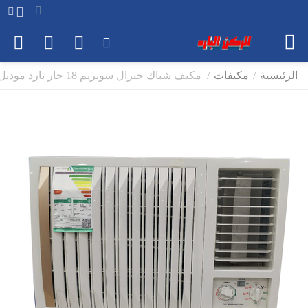
الرئيسية
/
مكيفات
/
مكيف شباك جنرال سوبريم 18 حار بارد موديل GS1834H