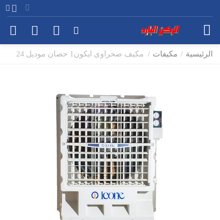
الرئيسية
/
مكيفات
/
مكيف صحراوى ايكون1 حصان موديل 24