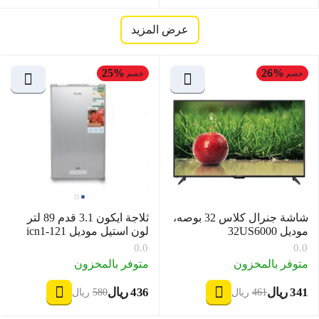
عرض المزيد
25%
26%
خصم
خصم
شاشة جنرال كلاس 32 بوصه،
ثلاجة ايكون 3.1 قدم 89 لتر
موديل 32US6000
لون استيل موديل icn1-121
0.0
0.0
متوفر بالمخزون
متوفر بالمخزون
‍341‍
ريال
‍436‍
ريال
‎
‎
‍461‍
ريال
‍580‍
ريال
‎
‎