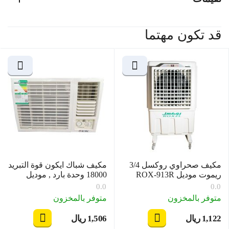
قد تكون مهتما
مكيف صحراوي روكسل 3/4
مكيف شباك ايكون قوة التبريد
ريموت موديل ROX-913R
18000 وحدة بارد , موديل
ICO-18K/CW
0.0
0.0
متوفر بالمخزون
متوفر بالمخزون
1,122
ريال
1,506
ريال
‎
‎